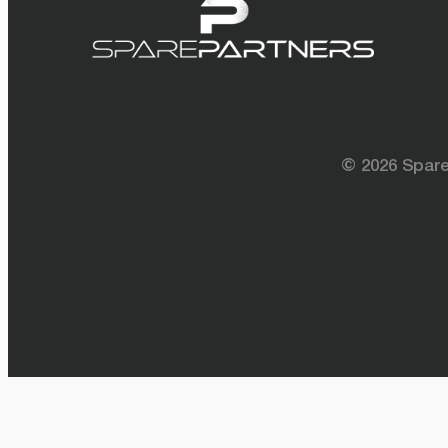
©
2026
Spare