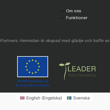
Om oss
Funktioner
Partners. Hemsidan är skapad med glädje och kaffe av
English
(
Engelska
)
Svenska